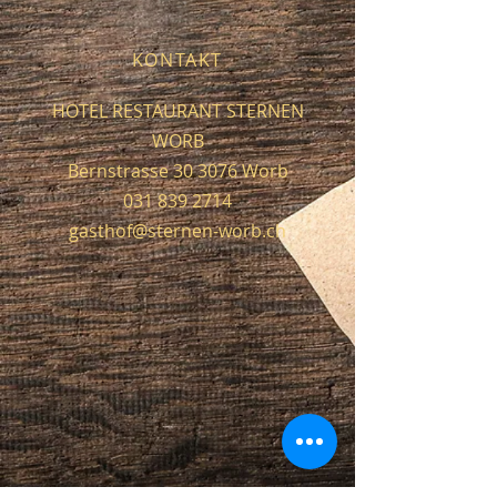
KONTAKT
HOTEL RESTAURANT STERNEN
WORB
Bernstrasse 30 3076 Worb
031 839 2714
gasthof@sternen-worb.ch